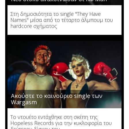
Στη δημοσιότητα το single "They Have
Names" μέσα από το τέταρτο άλμπουμ του
hardcore σχήματος
Ακούστε το καινούριο single των
Wargasm
To ντουέτο εντάχθηκε στη σκέπη της
Hopeless Records για την κυκλοφορία του