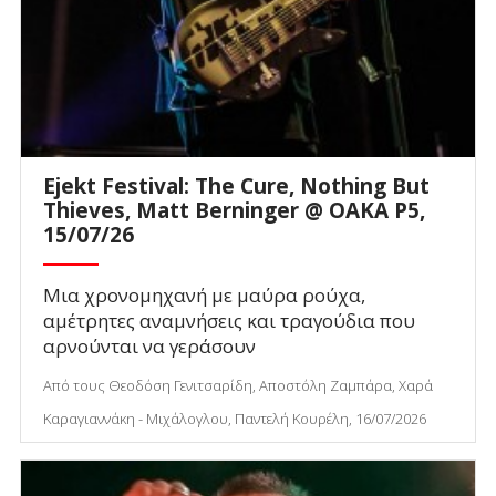
Ejekt Festival: The Cure, Nothing But
Thieves, Matt Berninger @ ΟΑΚΑ P5,
15/07/26
Μια χρονομηχανή με μαύρα ρούχα,
αμέτρητες αναμνήσεις και τραγούδια που
αρνούνται να γεράσουν
Από τους Θεοδόση Γενιτσαρίδη, Αποστόλη Ζαμπάρα, Χαρά
Καραγιαννάκη - Μιχάλογλου, Παντελή Κουρέλη, 16/07/2026