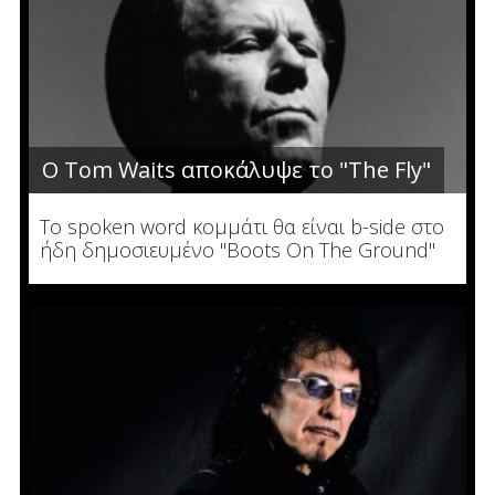
Ο Tom Waits αποκάλυψε το "The Fly"
To spoken word κομμάτι θα είναι b-side στο
ήδη δημοσιευμένο "Boots On The Ground"