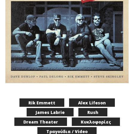
Rik Emmett
Alex Lifeson
James Labrie
Rush
Dream Theater
Κυκλοφορίες
Τραγούδια / Video