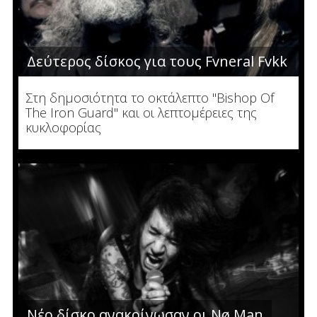
Δεύτερος δίσκος για τους Fvneral Fvkk
Στη δημοσιότητα το οκτάλεπτο "Bishop Of
The Iron Guard" και οι λεπτομέρειες της
κυκλοφορίας
Νέο δίσκο ανακοίνωσαν οι Nø Man