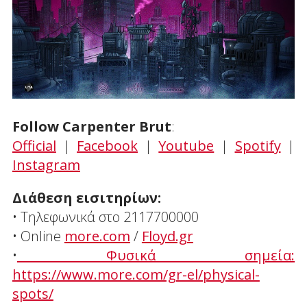
Follow Carpenter Brut
:
Official
|
Facebook
|
Youtube
|
Spotify
|
Instagram
Διάθεση εισιτηρίων:
• Τηλεφωνικά στο 2117700000
• Online
more.com
/
Floyd.gr
•​
Φυσικά σημεία:
https://www.more.com/gr-el/physical-
spots/