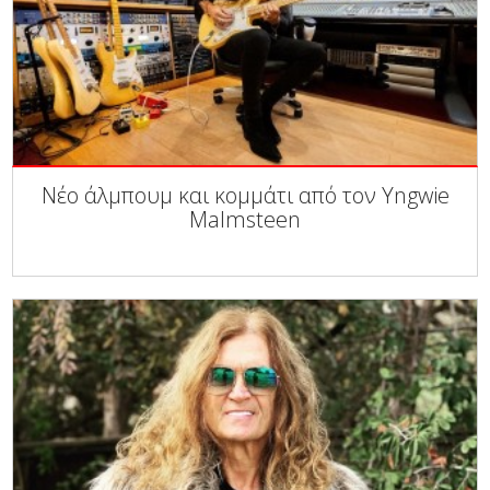
Νέο άλμπουμ και κομμάτι από τον Yngwie
Malmsteen