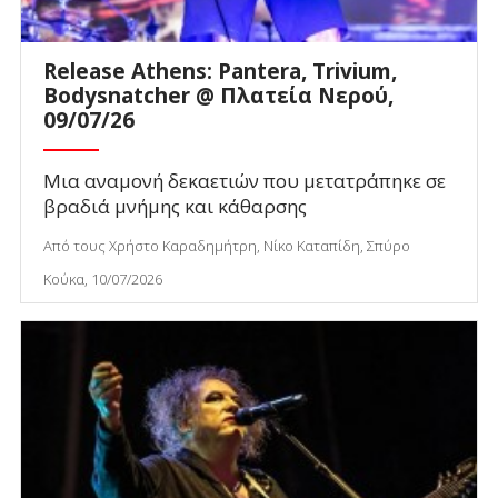
Release Athens: Pantera, Trivium,
Bodysnatcher @ Πλατεία Νερού,
09/07/26
Μια αναμονή δεκαετιών που μετατράπηκε σε
βραδιά μνήμης και κάθαρσης
Από τους Χρήστο Καραδημήτρη, Νίκο Καταπίδη, Σπύρο
Κούκα, 10/07/2026