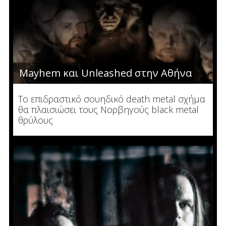
Mayhem και Unleashed στην Αθήνα
Το επιδραστικό σουηδικό death metal σχήμα
θα πλαισιώσει τους Νορβηγούς black metal
θρύλους