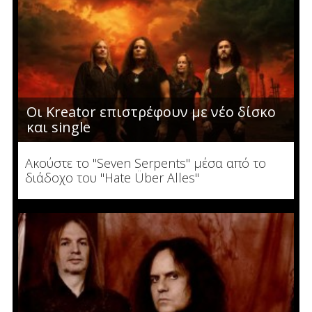
Οι Kreator επιστρέφουν με νέο δίσκο
και single
Ακούστε το "Seven Serpents" μέσα από το
διάδοχο του "Hate Über Alles"