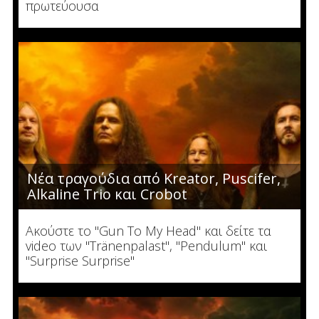
πρωτεύουσα
Νέα τραγούδια από Kreator, Puscifer,
Alkaline Trio και Crobot
Ακούστε το "Gun To My Head" και δείτε τα
video των "Tränenpalast", "Pendulum" και
"Surprise Surprise"