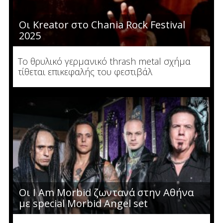
Οι Kreator στο Chania Rock Festival
2025
Το θρυλικό γερμανικό thrash metal σχήμα
τίθεται επικεφαλής του φεστιβάλ
Οι I Am Morbid ζωντανά στην Αθήνα
με special Morbid Angel set