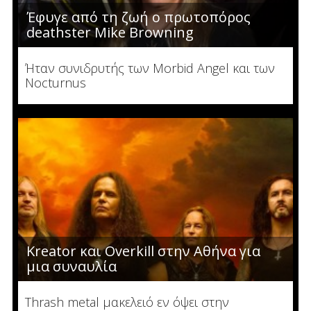
Έφυγε από τη ζωή ο πρωτοπόρος
deathster Mike Browning
Ήταν συνιδρυτής των Morbid Angel και των
Nocturnus
Kreator και Overkill στην Αθήνα για
μια συναυλία
Thrash metal μακελειό εν όψει στην