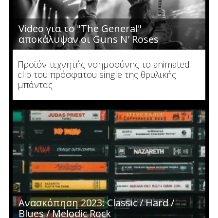
Video για το "The General"
αποκάλυψαν οι Guns N' Roses
Προϊόν τεχνητής νοημοσύνης το animated
clip του πρόσφατου single της θρυλικής
μπάντας
Ανασκόπηση 2023: Classic / Hard /
Blues / Melodic Rock