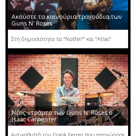
Ακούστε τα καινούρια τραγούδια των
Guns N' Roses
Στη δημοσιότητα τα "Nothin'" και "Atlas"
Νέος ντράμερ των Guns N' Roses ο
Isaac Carpenter
Αντικαθιστά τον Frank Ferrer που αποχώρησε