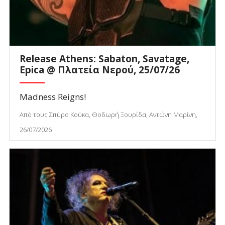
Release Athens: Sabaton, Savatage,
Epica @ Πλατεία Νερού, 25/07/26
Madness Reigns!
Από τους Σπύρο Κούκα, Θοδωρή Ξουρίδα, Αντώνη Μαρίνη,
26/07/2026