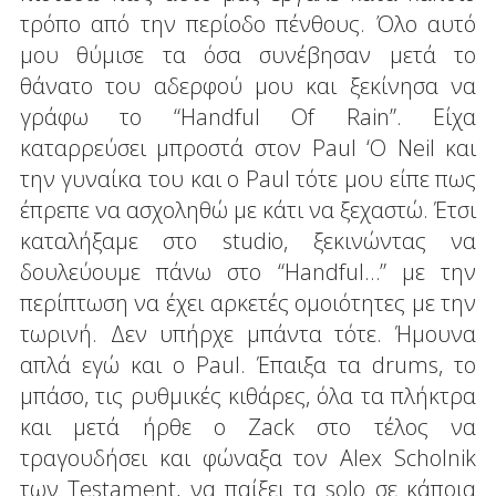
τρόπο από την περίοδο πένθους. Όλο αυτό
μου θύμισε τα όσα συνέβησαν μετά το
θάνατο του αδερφού μου και ξεκίνησα να
γράφω το “Handful Of Rain”. Είχα
καταρρεύσει μπροστά στον Paul ‘O Neil και
την γυναίκα του και ο Paul τότε μου είπε πως
έπρεπε να ασχοληθώ με κάτι να ξεχαστώ. Έτσι
καταλήξαμε στο studio, ξεκινώντας να
δουλεύουμε πάνω στο “Handful…” με την
περίπτωση να έχει αρκετές ομοιότητες με την
τωρινή. Δεν υπήρχε μπάντα τότε. Ήμουνα
απλά εγώ και ο Paul. Έπαιξα τα drums, το
μπάσο, τις ρυθμικές κιθάρες, όλα τα πλήκτρα
και μετά ήρθε ο Zack στο τέλος να
τραγουδήσει και φώναξα τον Alex Scholnik
των Testament, να παίξει τα solo σε κάποια