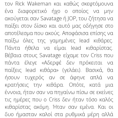
τον Rick Wakeman και καθώς σκεφτόμουνα
ένα διαφορετικό ήχο ο οποίος να μην
ακούγεται σαν Savatage ή JOP, του ζήτησα να
παίξει στον δίσκο και αυτό μας οδήγησε στο
αποτέλεσμα που ακούς. Αποφάσισα επίσης να
παίξω όλες της γαμημένες lead κιθάρες.
Πάντα ήθελα να είμαι lead κιθαρίστας.
Βέβαια στους Savatage είχαμε τον Criss που
πάντα έλεγε «Αδερφέ δεν πρόκειται να
παίξεις lead κιθάρα» (γελάει). Βασικά, θα
ήσουν τυχερός αν σε άφηνε απλά να
κρατήσεις την κιθάρα. Οπότε, κατά μια
έννοια, ήταν σαν να πηγαίνω πίσω σε εκείνες
τις ημέρες που ο Criss δεν ήταν τόσο καλός
κιθαρίστας ακόμη. Ήταν σαν εμένα. Και οι
δυο ήμασταν καλοί στα ρυθμικά μέρη αλλά