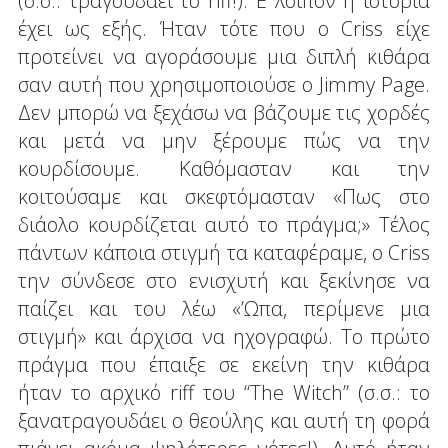
(σ.σ.: τραγουδάει το riff!). Ε λοιπόν η ιστορία
έχει ως εξής. Ήταν τότε που ο Criss είχε
προτείνει να αγοράσουμε μια διπλή κιθάρα
σαν αυτή που χρησιμοποιούσε ο Jimmy Page.
Δεν μπορώ να ξεχάσω να βάζουμε τις χορδές
και μετά να μην ξέρουμε πώς να την
κουρδίσουμε. Καθόμασταν και την
κοιτούσαμε και σκεφτόμασταν «Πως στο
διάολο κουρδίζεται αυτό το πράγμα;» Τέλος
πάντων κάποια στιγμή τα καταφέραμε, ο Criss
την σύνδεσε στο ενισχυτή και ξεκίνησε να
παίζει και του λέω «’Ωπα, περίμενε μια
στιγμή» και άρχισα να ηχογραφώ. Το πρώτο
πράγμα που έπαιξε σε εκείνη την κιθάρα
ήταν το αρχικό riff του “The Witch” (σ.σ.: το
ξανατραγουδάει ο θεούλης και αυτή τη φορά